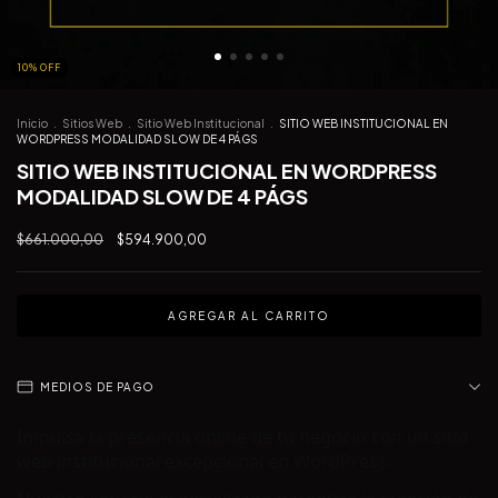
10
%
OFF
Inicio
.
Sitios Web
.
Sitio Web Institucional
.
SITIO WEB INSTITUCIONAL EN
WORDPRESS MODALIDAD SLOW DE 4 PÁGS
SITIO WEB INSTITUCIONAL EN WORDPRESS
MODALIDAD SLOW DE 4 PÁGS
$661.000,00
$594.900,00
MEDIOS DE PAGO
Impulsá la presencia online de tu negocio con un sitio
web institucional excepcional en WordPress.